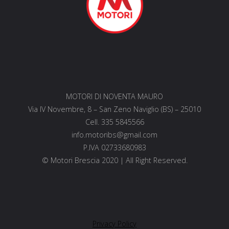
MOTORI DI NOVENTA MAURO
Via IV Novembre, 8 – San Zeno Naviglio (BS) – 25010
Cell. 335 5845566
info.motoribs@gmail.com
P.IVA 02733680983
© Motori Brescia 2020 | All Right Reserved.
Privacy Policy