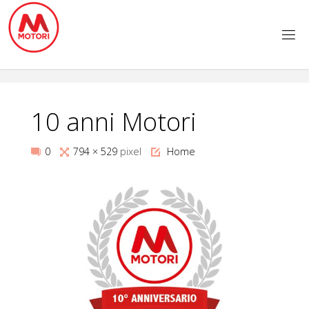
Salta
al
contenuto
10 anni Motori
Tutta
0
794 × 529
pixel
Home
larghezza