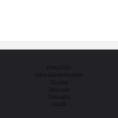
Privacy Policy
Online Dispute Resolution
Chi siamo
Parco auto
Dove siamo
Contatti