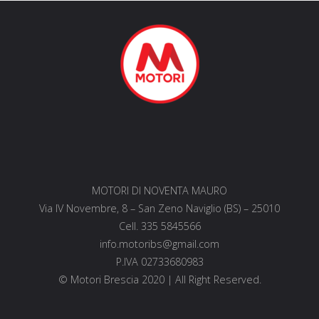
MOTORI DI NOVENTA MAURO
Via IV Novembre, 8 – San Zeno Naviglio (BS) – 25010
Cell. 335 5845566
info.motoribs@gmail.com
P.IVA 02733680983
© Motori Brescia 2020 | All Right Reserved.