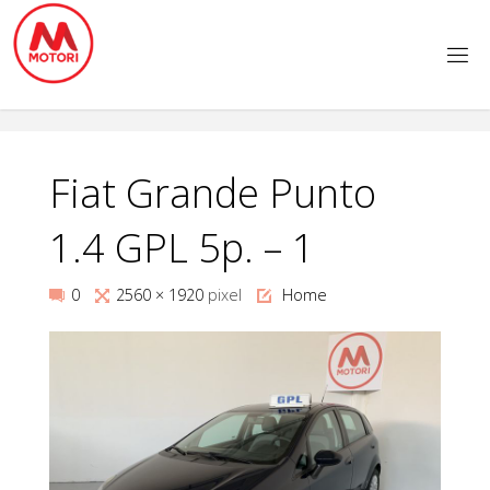
Salta
al
contenuto
Fiat Grande Punto
1.4 GPL 5p. – 1
Tutta
0
2560 × 1920
pixel
Home
larghezza