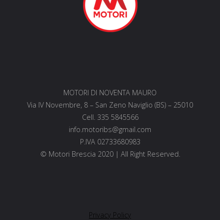
MOTORI DI NOVENTA MAURO
Via IV Novembre, 8 – San Zeno Naviglio (BS) – 25010
Cell. 335 5845566
info.motoribs@gmail.com
P.IVA 02733680983
© Motori Brescia 2020 | All Right Reserved.
Privacy Policy