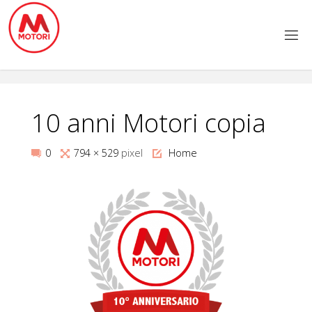
Salta
al
contenuto
10 anni Motori copia
Tutta
0
794 × 529
pixel
Home
larghezza