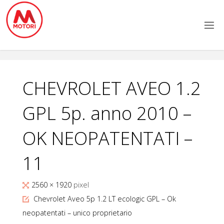
Salta
al
contenuto
CHEVROLET AVEO 1.2
GPL 5p. anno 2010 –
OK NEOPATENTATI –
11
Tutta
2560 × 1920
pixel
larghezza
Chevrolet Aveo 5p 1.2 LT ecologic GPL – Ok
neopatentati – unico proprietario