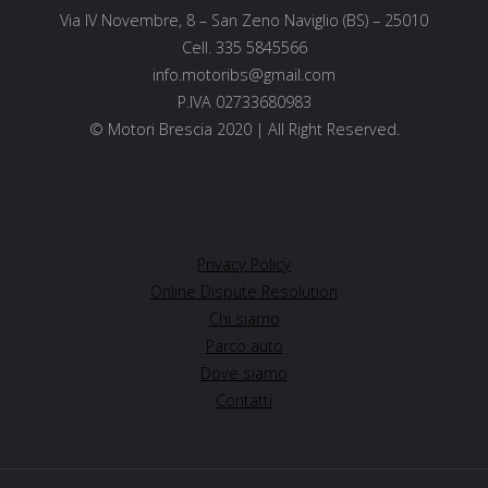
Via IV Novembre, 8 – San Zeno Naviglio (BS) – 25010
Cell. 335 5845566
info.motoribs@gmail.com
P.IVA 02733680983
© Motori Brescia 2020 | All Right Reserved.
Privacy Policy
Online Dispute Resolution
Chi siamo
Parco auto
Dove siamo
Contatti