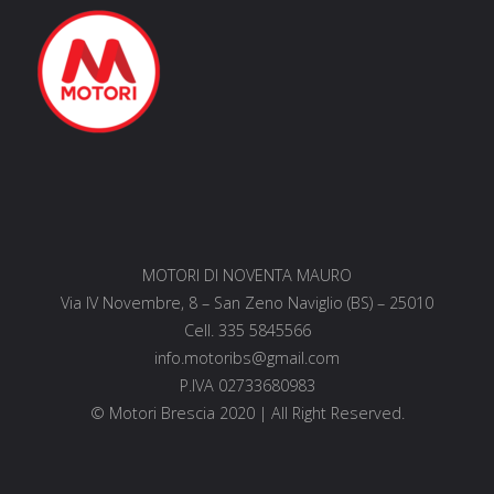
MOTORI DI NOVENTA MAURO
Via IV Novembre, 8 – San Zeno Naviglio (BS) – 25010
Cell. 335 5845566
info.motoribs@gmail.com
P.IVA 02733680983
© Motori Brescia 2020 | All Right Reserved.