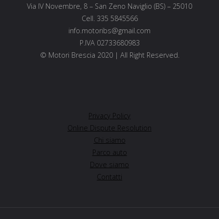
Via IV Novembre, 8 – San Zeno Naviglio (BS) – 25010
Cell. 335 5845566
info.motoribs@gmail.com
P.IVA 02733680983
© Motori Brescia 2020 | All Right Reserved.
Privacy Policy
Online Dispute Resolution
Chi siamo
Parco auto
Dove siamo
Contatti