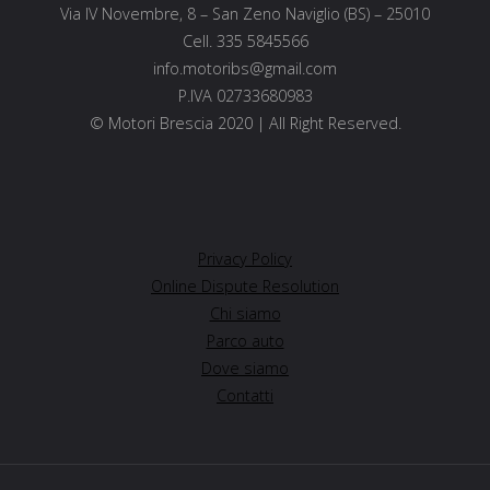
Via IV Novembre, 8 – San Zeno Naviglio (BS) – 25010
Cell. 335 5845566
info.motoribs@gmail.com
P.IVA 02733680983
© Motori Brescia 2020 | All Right Reserved.
Privacy Policy
Online Dispute Resolution
Chi siamo
Parco auto
Dove siamo
Contatti