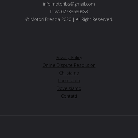
info.motoribs@gmail.com
P.IVA 02733680983
© Motori Brescia 2020 | All Right Reserved.
Privacy Policy
Online Dispute Resolution
Chi siamo
Parco auto
Dove siamo
Contatti