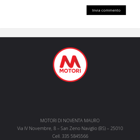
MOTORI DI NOVENTA MAURO
Via IV Novembre, 8 – San Zeno Naviglio (BS) – 25010
Cell. 335 5845566