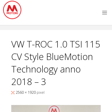
Salta
al
contenuto
VW T-ROC 1.0 TSI 115
CV Style BlueMotion
Technology anno
2018 – 3
Tutta
2560 × 1920
pixel
larghezza