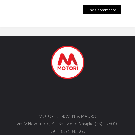
MOTORI DI NOVENTA MAURO
Via IV Novembre, 8 – San Zeno Naviglio (BS) – 25010
Cell. 335 5845566