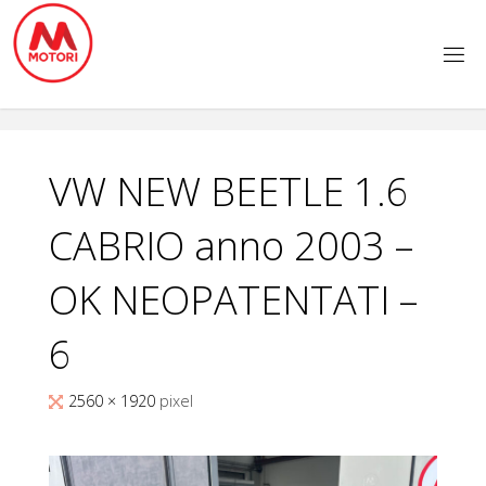
Salta
al
contenuto
VW NEW BEETLE 1.6
CABRIO anno 2003 –
OK NEOPATENTATI –
6
Tutta
2560 × 1920
pixel
larghezza