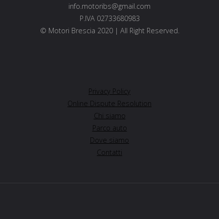
info.motoribs@gmail.com
P.IVA 02733680983
© Motori Brescia 2020 | All Right Reserved.
Privacy Policy
Online Dispute Resolution
Chi siamo
Parco auto
Dove siamo
Contatti