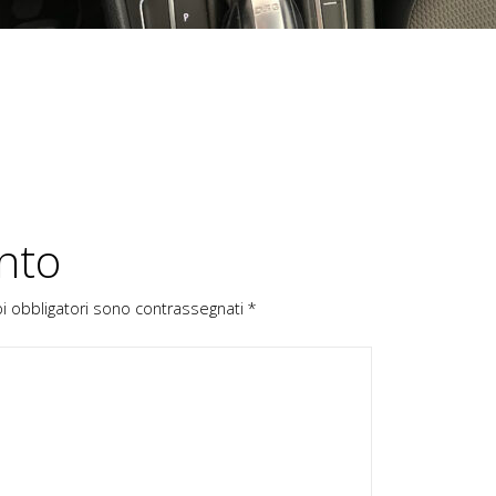
nto
pi obbligatori sono contrassegnati
*