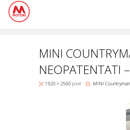
Salta
al
contenuto
MINI COUNTRYMA
NEOPATENTATI –
Tutta
1920 × 2560
pixel
MINI Countryman 
larghezza