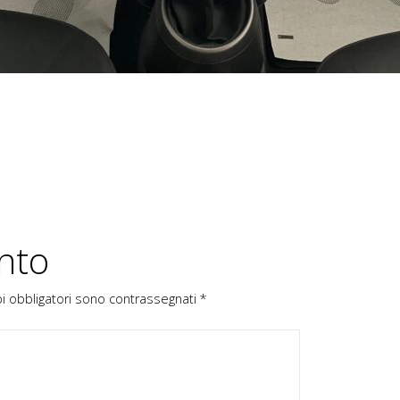
nto
pi obbligatori sono contrassegnati
*