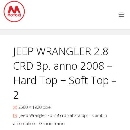
Salta
al
contenuto
JEEP WRANGLER 2.8
CRD 3p. anno 2008 –
Hard Top + Soft Top –
2
Tutta
2560 × 1920
pixel
larghezza
Jeep Wrangler 3p 2.8 crd Sahara dpf – Cambio
automatico – Gancio traino