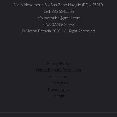
Via IV Novembre, 8 – San Zeno Naviglio (BS) – 25010
Cell. 335 5845566
info.motoribs@gmail.com
P.IVA 02733680983
© Motori Brescia 2020 | All Right Reserved.
Privacy Policy
Online Dispute Resolution
Chi siamo
Parco auto
Dove siamo
Contatti