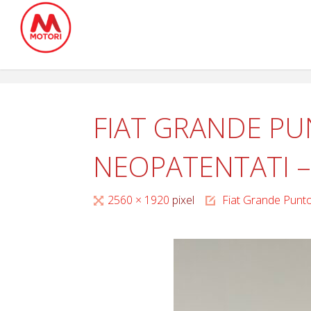
Salta
al
contenuto
FIAT GRANDE PUN
NEOPATENTATI –
Tutta
2560 × 1920
pixel
Fiat Grande Pun
larghezza