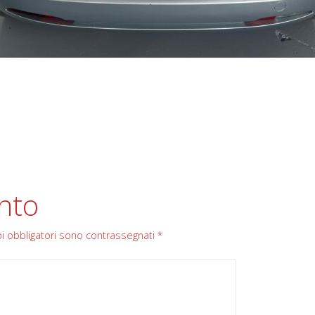
nto
pi obbligatori sono contrassegnati
*