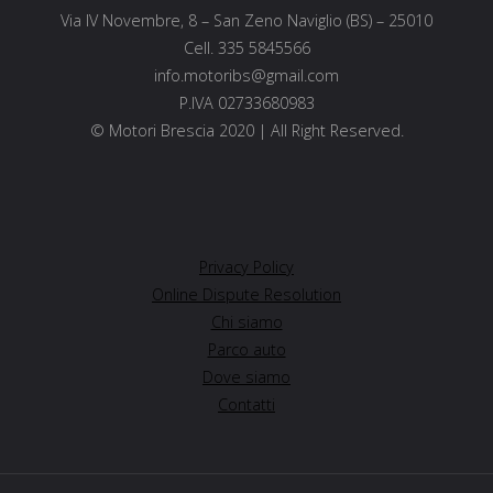
Via IV Novembre, 8 – San Zeno Naviglio (BS) – 25010
Cell. 335 5845566
info.motoribs@gmail.com
P.IVA 02733680983
© Motori Brescia 2020 | All Right Reserved.
Privacy Policy
Online Dispute Resolution
Chi siamo
Parco auto
Dove siamo
Contatti