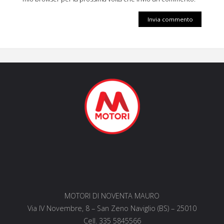
MOTORI DI NOVENTA MAURO
Via IV Novembre, 8 – San Zeno Naviglio (BS) – 25010
Cell. 335 5845566