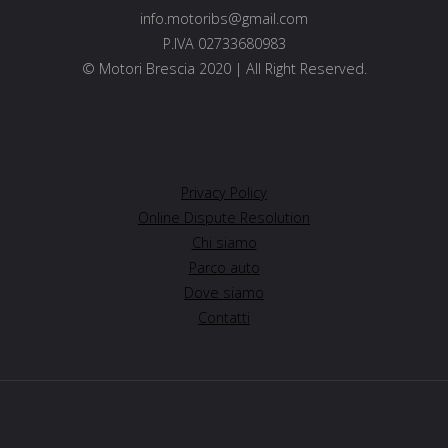
info.motoribs@gmail.com
P.IVA 02733680983
© Motori Brescia 2020 | All Right Reserved.
Privacy Policy
Online Dispute Resolution
Chi siamo
Parco auto
Dove siamo
Contatti