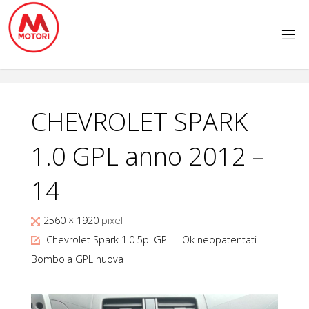
Salta
al
contenuto
CHEVROLET SPARK
1.0 GPL anno 2012 –
14
Tutta
2560 × 1920
pixel
larghezza
Chevrolet Spark 1.0 5p. GPL – Ok neopatentati –
Bombola GPL nuova