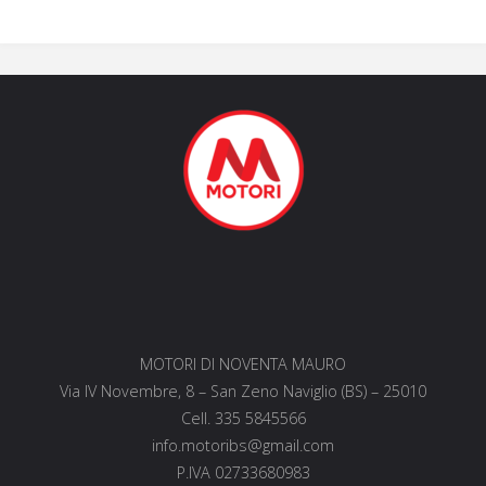
MOTORI DI NOVENTA MAURO
Via IV Novembre, 8 – San Zeno Naviglio (BS) – 25010
Cell. 335 5845566
info.motoribs@gmail.com
P.IVA 02733680983