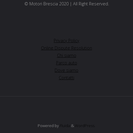
© Motori Brescia 2020 | All Right Reserved.
Privacy Policy
Online Dispute Resolution
Chi siamo
Parco auto
Dove siamo
Contatti
Powered by
Fluida
&
WordPress.