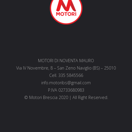
MOTORI DI NOVENTA MAURO
Via IV Novembre, 8 – San Zeno Naviglio (BS) – 25010
Cell. 335 5845566
info.motoribs@gmail.com
P.IVA 02733680983
© Motori Brescia 2020 | All Right Reserved.