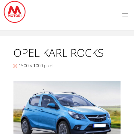
Salta
al
contenuto
OPEL KARL ROCKS
Tutta
1500 × 1000
pixel
larghezza