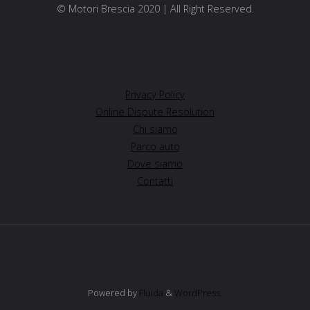
© Motori Brescia 2020 | All Right Reserved.
Privacy Policy
Online Dispute Resolution
Chi siamo
Parco auto
Dove siamo
Contatti
Powered by
Fluida
&
WordPress.