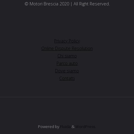
© Motori Brescia 2020 | All Right Reserved.
Privacy Policy
Online Dispute Resolution
Chi siamo
Parco auto
Dove siamo
Contatti
Powered by
Fluida
&
WordPress.