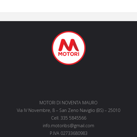
MOTORI DI NOVENTA MAURO
Via IV Novembre, 8 – San Zeno Naviglio (BS) – 25010
Cell. 335 5845566
info.motoribs@gmail.com
P.IVA 02733680983