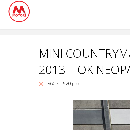
Salta
al
contenuto
MINI COUNTRYM
2013 – OK NEOP
Tutta
2560 × 1920
pixel
larghezza