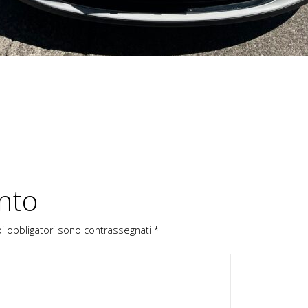
nto
pi obbligatori sono contrassegnati
*