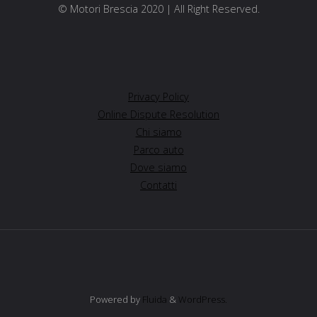
© Motori Brescia 2020 | All Right Reserved.
Privacy Policy
Online Dispute Resolution
Chi siamo
Parco auto
Dove siamo
Contatti
Powered by
Fluida
&
WordPress.