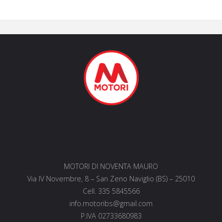
MOTORI DI NOVENTA MAURO
Via IV Novembre, 8 – San Zeno Naviglio (BS) – 25010
Cell. 335 5845566
info.motoribs@gmail.com
P.IVA 02733680983