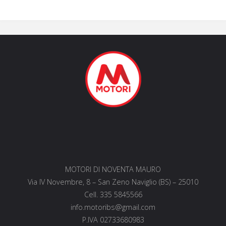
MOTORI DI NOVENTA MAURO
Via IV Novembre, 8 – San Zeno Naviglio (BS) – 25010
Cell. 335 5845566
info.motoribs@gmail.com
P.IVA 02733680983