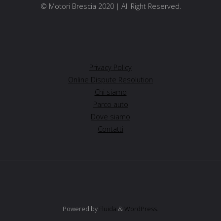
© Motori Brescia 2020 | All Right Reserved.
Privacy Policy
Online Dispute Resolution
Chi siamo
Parco auto
Dove siamo
Contatti
Powered by
Fluida
&
WordPress.