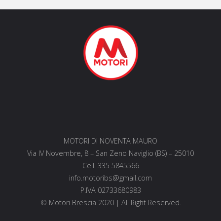
MOTORI DI NOVENTA MAURO
Via IV Novembre, 8 – San Zeno Naviglio (BS) – 25010
Cell. 335 5845566
info.motoribs@gmail.com
P.IVA 02733680983
© Motori Brescia 2020 | All Right Reserved.