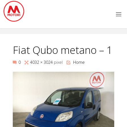
Salta
al
contenuto
Fiat Qubo metano – 1
Tutta
0
4032 × 3024
pixel
Home
larghezza