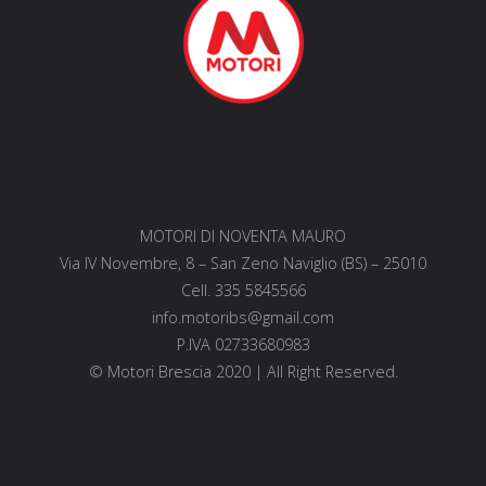
MOTORI DI NOVENTA MAURO
Via IV Novembre, 8 – San Zeno Naviglio (BS) – 25010
Cell. 335 5845566
info.motoribs@gmail.com
P.IVA 02733680983
© Motori Brescia 2020 | All Right Reserved.