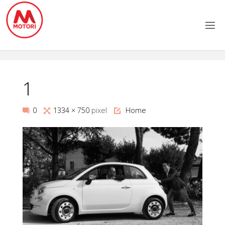
Salta
al
contenuto
1
Tutta
0
1334 × 750
pixel
Home
larghezza