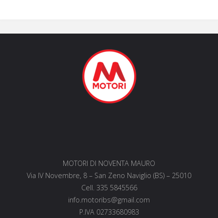
MOTORI DI NOVENTA MAURO
Via IV Novembre, 8 – San Zeno Naviglio (BS) – 25010
Cell. 335 5845566
info.motoribs@gmail.com
P.IVA 02733680983