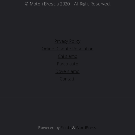
© Motori Brescia 2020 | All Right Reserved.
Privacy Policy
Online Dispute Resolution
Chi siamo
Parco auto
Dove siamo
Contatti
Powered by
Fluida
&
WordPress.