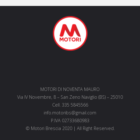
MOTORI DI NOVENTA MAURO
Via IV Novembre, 8 – San Zeno Naviglio (BS) – 25010
Cell. 335 5845566
info.motoribs@gmail.com
P.IVA 02733680983
© Motori Brescia 2020 | All Right Reserved.