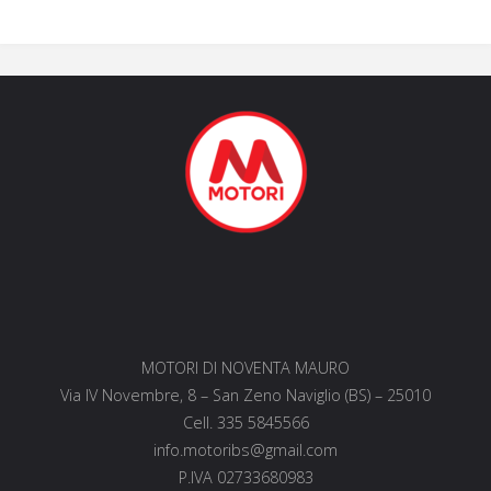
MOTORI DI NOVENTA MAURO
Via IV Novembre, 8 – San Zeno Naviglio (BS) – 25010
Cell. 335 5845566
info.motoribs@gmail.com
P.IVA 02733680983