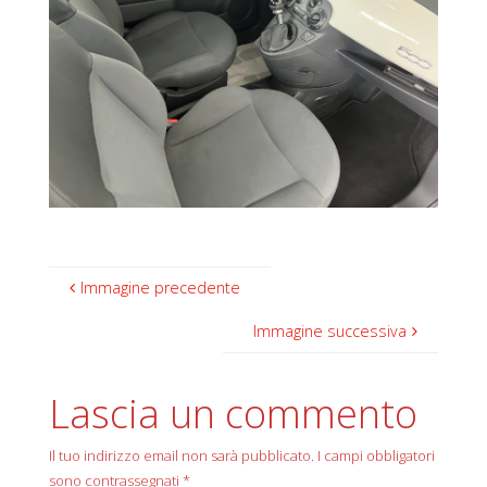
Immagine precedente
Immagine successiva
Lascia un commento
Il tuo indirizzo email non sarà pubblicato.
I campi obbligatori
sono contrassegnati
*