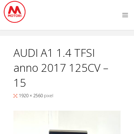
Salta
al
contenuto
AUDI A1 1.4 TFSI
anno 2017 125CV –
15
Tutta
1920 × 2560
pixel
larghezza