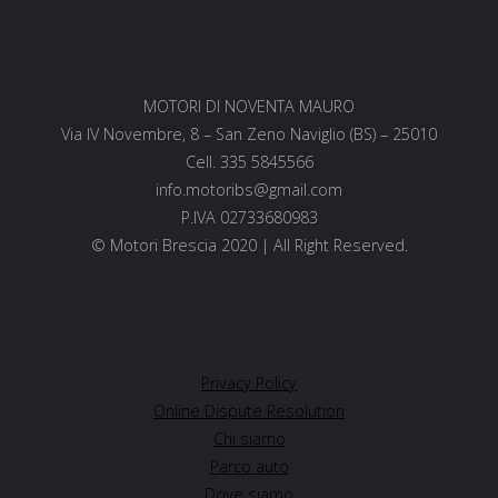
MOTORI DI NOVENTA MAURO
Via IV Novembre, 8 – San Zeno Naviglio (BS) – 25010
Cell. 335 5845566
info.motoribs@gmail.com
P.IVA 02733680983
© Motori Brescia 2020 | All Right Reserved.
Privacy Policy
Online Dispute Resolution
Chi siamo
Parco auto
Dove siamo