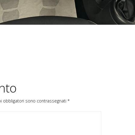
nto
pi obbligatori sono contrassegnati
*