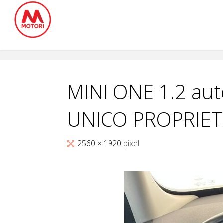
Salta
al
contenuto
MINI ONE 1.2 au
UNICO PROPRIETA
Tutta
2560 × 1920
pixel
larghezza