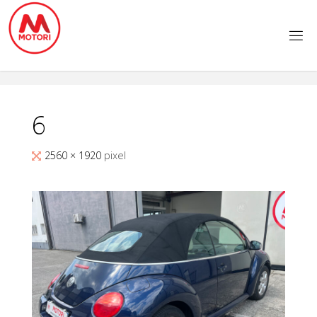
Salta
al
contenuto
6
Tutta
2560 × 1920
pixel
larghezza