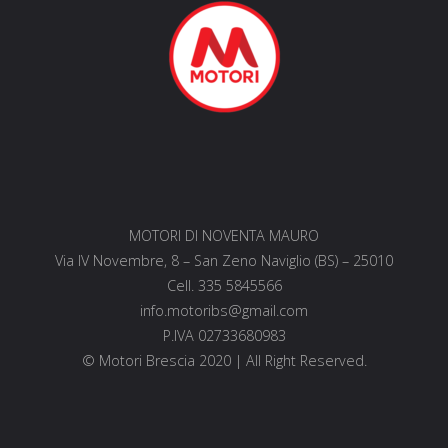
MOTORI DI NOVENTA MAURO
Via IV Novembre, 8 – San Zeno Naviglio (BS) – 25010
Cell. 335 5845566
info.motoribs@gmail.com
P.IVA 02733680983
© Motori Brescia 2020 | All Right Reserved.