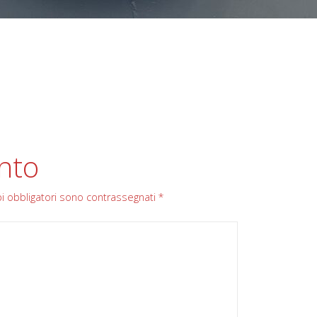
nto
pi obbligatori sono contrassegnati
*