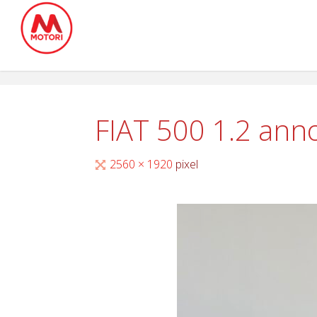
Salta
al
contenuto
FIAT 500 1.2 an
Tutta
2560 × 1920
pixel
larghezza