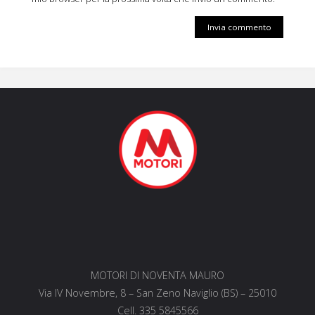
MOTORI DI NOVENTA MAURO
Via IV Novembre, 8 – San Zeno Naviglio (BS) – 25010
Cell. 335 5845566