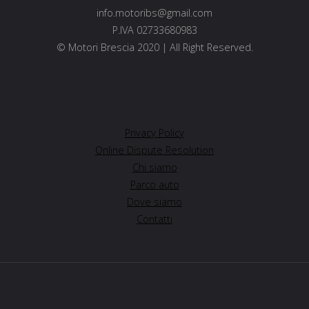
info.motoribs@gmail.com
P.IVA 02733680983
© Motori Brescia 2020 | All Right Reserved.
Privacy Policy
Online Dispute Resolution
Chi siamo
Parco auto
Dove siamo
Contatti